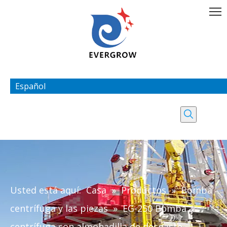
Español
Usted está aquí:
Casa
»
Productos
»
Bomba
centrífuga y las piezas
»
EG-250 Bomba
centrífuga con almohadilla de desgaste