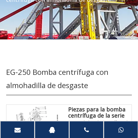
EG-250 Bomba centrífuga con
almohadilla de desgaste
Piezas para la bomba
centrífuga de la serie
EG-250
Piezas de bomba centrífuga de
la serie EG-250, 100%
intercambiable con Mission,