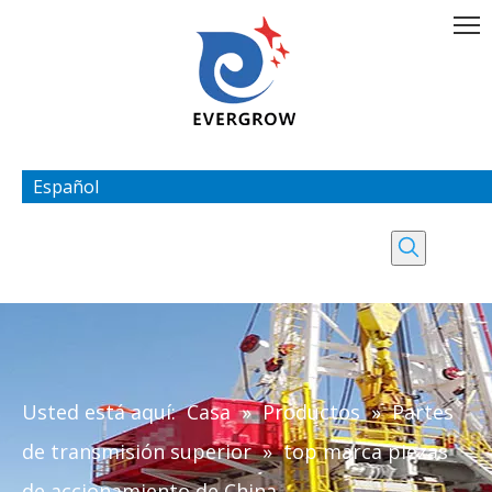
Español
Usted está aquí:
Casa
»
Productos
»
Partes
de transmisión superior
»
top marca piezas
de accionamiento de China