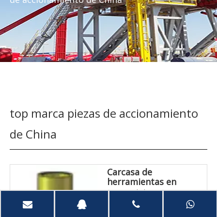
top marca piezas de accionamiento
de China
Carcasa de
herramientas en
funcionamiento
Carcasa de herramientas en
internas y externas.
funcionamiento internas y
externas.