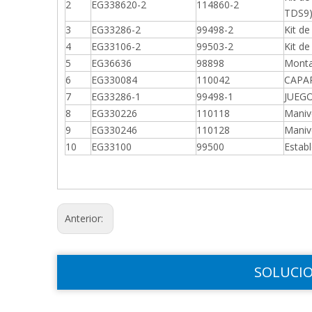
2
EG338620-2
114860-2
TDS9
3
EG33286-2
99498-2
Kit d
4
EG33106-2
99503-2
Kit d
5
EG36636
98898
Monta
6
EG330084
110042
CAPAR
7
EG33286-1
99498-1
JUEGO
8
EG330226
110118
Maniv
9
EG330246
110128
Manive
10
EG33100
99500
Establ
Anterior:
SOLUCIO