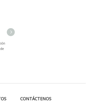
ción
30125053 Conjunto de
122109 Conjunto de
 de
mandíbula
mandíbula
TOS
CONTÁCTENOS