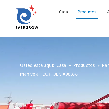
Casa
Productos
A
Usted está aquí:
Casa
»
Productos
»
Par
manivela, IBOP OEM#98898