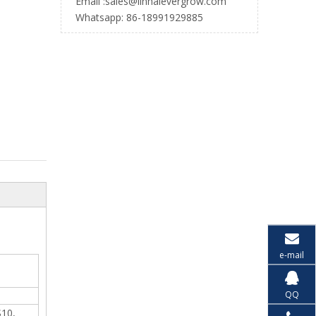
Email :
sales@linhaievergrow.com
Whatsapp: 86-18991929885
e-mail
QQ
S10,