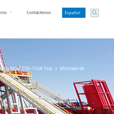
tros
Contáctenos
Español
iento NOV TDS-11SA Top
»
Montaje de