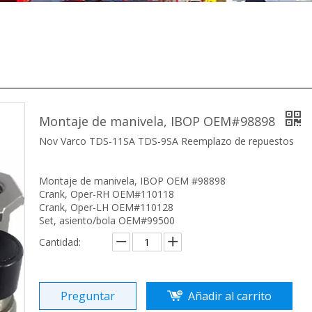
Montaje de manivela, IBOP OEM#98898
Nov Varco TDS-11SA TDS-9SA Reemplazo de repuestos
Montaje de manivela, IBOP OEM #98898
Crank, Oper-RH OEM#110118
Crank, Oper-LH OEM#110128
Set, asiento/bola OEM#99500
Cantidad:
Preguntar
Añadir al carrito